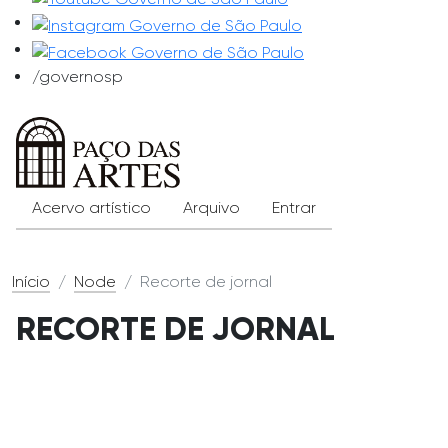
/governosp
Exibição pública
Menu de conta d
Acervo artístico
Arquivo
Entrar
Início
Node
Recorte de jornal
RECORTE DE JORNAL